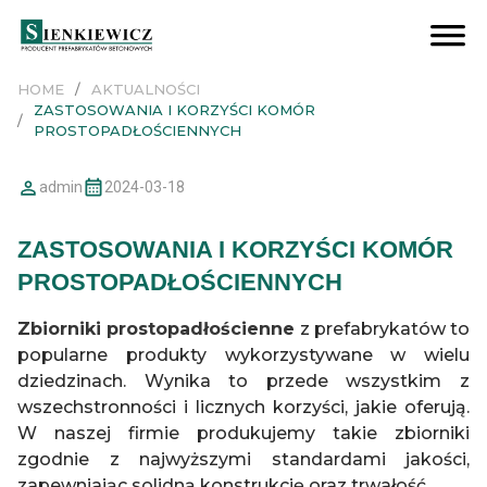
STUDNIE KANALIZACYJNE
Studnie TR1 łączone na uszczelkę
Studnie TR2 łączone na zaprawę
Studnie zapuszczane z nożem tnącym
Studnie dla kanalizacji podciśnieniowej
Pierścienie wyrównujące
Wpusty drogowe
Dodatki do studni
ZBIORNIKI RETENCYJNE I PRZECIWPOŻAROWE
Modułowe zbiorniki ZRT
Modułowe zbiorniki U-ZRT
Baterie komór prostopadłościennych
Baterie studni
KOMORY TECHNICZNE
Komory wodomierzowe
Komory pompowni
Komory montażowe
Komory nietypowe
BUDOWNICTWO MIESZKANIOWE/BIUROWE
Ściany oporowe
BUDOWNICTWO PRZEMYSŁOWE/KUBATUROWE
Ściany oporowe
DROGOWNICTWO
Studnie wpadowe
Osadniki wg KPED
Przepusty skrzynkowe
Wpusty drogowe
Przepusty dwudzielne
Wyloty wg KPED
Elementy pozostałe
Ściany pe
E
Pły
S
HOME
AKTUALNOŚCI
ZASTOSOWANIA I KORZYŚCI KOMÓR
PROSTOPADŁOŚCIENNYCH
admin
2024-03-18
ZASTOSOWANIA I KORZYŚCI KOMÓR
PROSTOPADŁOŚCIENNYCH
Zbiorniki prostopadłościenne
z prefabrykatów to
popularne produkty wykorzystywane w wielu
dziedzinach. Wynika to przede wszystkim z
wszechstronności i licznych korzyści, jakie oferują.
W naszej firmie produkujemy takie zbiorniki
zgodnie z najwyższymi standardami jakości,
zapewniając solidną konstrukcję oraz trwałość.