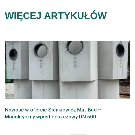
WIĘCEJ ARTYKUŁÓW
Nowość w ofercie Sienkiewicz Mat-Bud –
Monolityczny wpust deszczowy DN 500