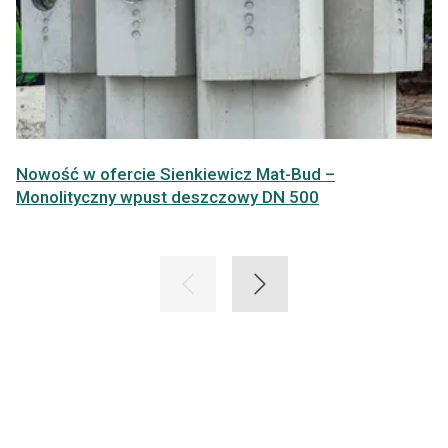
Nowość w ofercie Sienkiewicz Mat-Bud –
Monolityczny wpust deszczowy DN 500