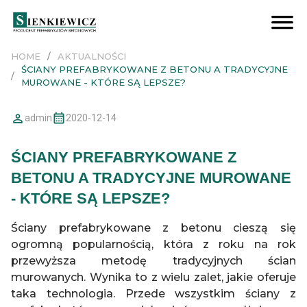
STUDNIE KANALIZACYJNE
Studnie TR1 łączone na uszczelkę
Studnie TR2 łączone na zaprawę
Studnie zapuszczane z nożem tnącym
Studnie dla kanalizacji podciśnieniowej
Pierścienie wyrównujące
Wpusty drogowe
Dodatki do studni
ZBIORNIKI RETENCYJNE I PRZECIWPOŻAROWE
Modułowe zbiorniki ZRT
Modułowe zbiorniki U-ZRT
Baterie komór prostopadłościennych
Baterie studni
KOMORY TECHNICZNE
Komory wodomierzowe
Komory pompowni
Komory montażowe
Komory nietypowe
BUDOWNICTWO MIESZKANIOWE/BIUROWE
Ściany oporowe
BUDOWNICTWO PRZEMYSŁOWE/KUBATUROWE
Ściany oporowe
DROGOWNICTWO
Studnie wpadowe
Osadniki wg KPED
Przepusty skrzynkowe
Wpusty drogowe
Przepusty dwudzielne
Wyloty wg KPED
Elementy pozostałe
Ściany pe
E
Pły
S
HOME
AKTUALNOŚCI
ŚCIANY PREFABRYKOWANE Z BETONU A TRADYCYJNE
MUROWANE - KTÓRE SĄ LEPSZE?
admin
2020-12-14
ŚCIANY PREFABRYKOWANE Z
BETONU A TRADYCYJNE MUROWANE
- KTÓRE SĄ LEPSZE?
Ściany prefabrykowane z betonu cieszą się
ogromną popularnością, która z roku na rok
przewyższa metodę tradycyjnych ścian
murowanych. Wynika to z wielu zalet, jakie oferuje
taka technologia. Przede wszystkim ściany z