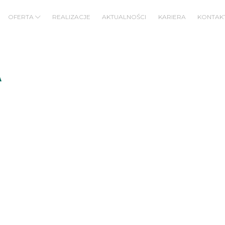
OFERTA
REALIZACJE
AKTUALNOŚCI
KARIERA
KONTAK
BUDOWNICTWO MIESZKANIOWE/BIUROWE
BUDOWNICTWO PRZEMYSŁOWE/KUBATUROWE
A