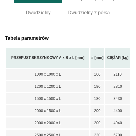
Dwudzielny
Dwudzielny z półką
Tabela parametrów
PRZEPUST SKRZYNKOWY A x B x L [mm]
s [mm]
CIĘŻAR [kg]
1000 x 1000 x L
160
2110
1200 x 1200 x L
180
2810
1500 x 1500 x L
180
3430
2000 x 1500 x L
200
4400
2000 x 2000 x L
200
4940
2500 x 2500 x L
220
6700