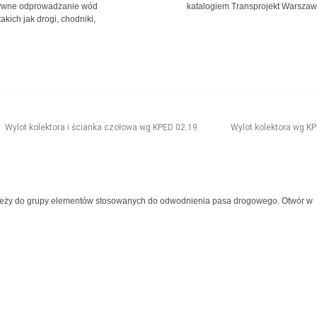
ktywne odprowadzanie wód
katalogiem Transprojekt Warszawa
ich jak drogi, chodniki,
Wylot kolektora i ścianka czołowa wg KPED 02.19
Wylot kolektora wg K
należy do grupy elementów stosowanych do odwodnienia pasa drogowego. Otwór w