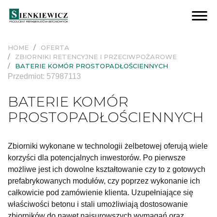
STUDNIE KANALIZACYJNE
Studnie TR1 łączone na uszczelkę
Studnie TR2 łączone na zaprawę
Studnie zapuszczane z nożem tnącym
Studnie dla kanalizacji podciśnieniowej
Pierścienie wyrównujące
Wpusty drogowe
Dodatki do studni
ZBIORNIKI RETENCYJNE I PRZECIWPOŻAROWE
Modułowe zbiorniki ZRT
Modułowe zbiorniki U-ZRT
Baterie komór prostopadłościennych
Baterie studni
KOMORY TECHNICZNE
Komory wodomierzowe
Komory pompowni
Komory montażowe
Komory nietypowe
BUDOWNICTWO MIESZKANIOWE/BIUROWE
Ściany oporowe
BUDOWNICTWO PRZEMYSŁOWE/KUBATUROWE
Ściany oporowe
DROGOWNICTWO
Studnie wpadowe
Osadniki wg KPED
Przepusty skrzynkowe
Wpusty drogowe
Przepusty dwudzielne
Wyloty wg KPED
Elementy pozostałe
Ściany pe
E
Pły
S
HOME
OFERTA
ZBIORNIKI RETENCYJNE I PRZECIWPOŻAROWE
BATERIE KOMÓR PROSTOPADŁOŚCIENNYCH
Przedmiot: 57987113
BATERIE KOMÓR
PROSTOPADŁOŚCIENNYCH
Zbiorniki wykonane w technologii żelbetowej oferują wiele
korzyści dla potencjalnych inwestorów. Po pierwsze
możliwe jest ich dowolne kształtowanie czy to z gotowych
prefabrykowanych modułów, czy poprzez wykonanie ich
całkowicie pod zamówienie klienta. Uzupełniające się
właściwości betonu i stali umożliwiają dostosowanie
zbiorników do nawet najsurowszych wymagań oraz