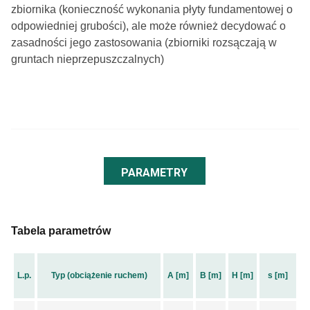
zbiornika (konieczność wykonania płyty fundamentowej o
odpowiedniej grubości), ale może również decydować o
zasadności jego zastosowania (zbiorniki rozsączają w
gruntach nieprzepuszczalnych)
PARAMETRY
Tabela parametrów
L.p.
Typ (obciążenie ruchem)
A [m]
B [m]
H [m]
s [m]