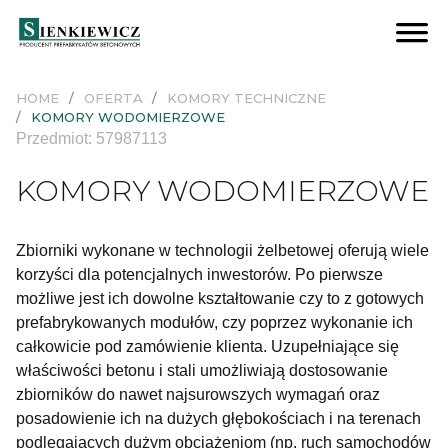
STUDNIE KANALIZACYJNE
Studnie TR1 łączone na uszczelkę
Studnie TR2 łączone na zaprawę
Studnie zapuszczane z nożem tnącym
Studnie dla kanalizacji podciśnieniowej
Pierścienie wyrównujące
Wpusty drogowe
Dodatki do studni
ZBIORNIKI RETENCYJNE I PRZECIWPOŻAROWE
Modułowe zbiorniki ZRT
Modułowe zbiorniki U-ZRT
Baterie komór prostopadłościennych
Baterie studni
KOMORY TECHNICZNE
Komory wodomierzowe
Komory pompowni
Komory montażowe
Komory nietypowe
BUDOWNICTWO MIESZKANIOWE/BIUROWE
Ściany oporowe
BUDOWNICTWO PRZEMYSŁOWE/KUBATUROWE
Ściany oporowe
DROGOWNICTWO
Studnie wpadowe
Osadniki wg KPED
Przepusty skrzynkowe
Wpusty drogowe
Przepusty dwudzielne
Wyloty wg KPED
Elementy pozostałe
Ściany pe
E
Pły
S
HOME
OFERTA
KOMORY TECHNICZNE
KOMORY WODOMIERZOWE
Przedmiot: 57987113
KOMORY WODOMIERZOWE
Zbiorniki wykonane w technologii żelbetowej oferują wiele
korzyści dla potencjalnych inwestorów. Po pierwsze
możliwe jest ich dowolne kształtowanie czy to z gotowych
prefabrykowanych modułów, czy poprzez wykonanie ich
całkowicie pod zamówienie klienta. Uzupełniające się
właściwości betonu i stali umożliwiają dostosowanie
zbiorników do nawet najsurowszych wymagań oraz
posadowienie ich na dużych głębokościach i na terenach
podlegających dużym obciążeniom (np. ruch samochodów