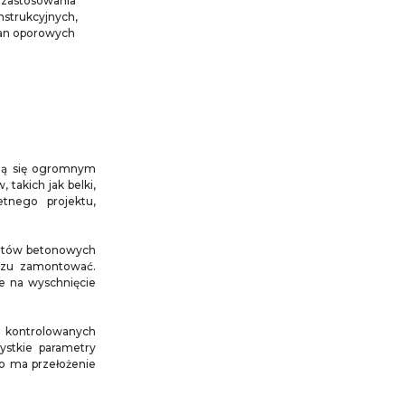
u zastosowania
strukcyjnych,
cian oporowych
eszą się ogromnym
takich jak belki,
tnego projektu,
entów betonowych
razu zamontować.
ie na wyschnięcie
 kontrolowanych
ystkie parametry
o ma przełożenie