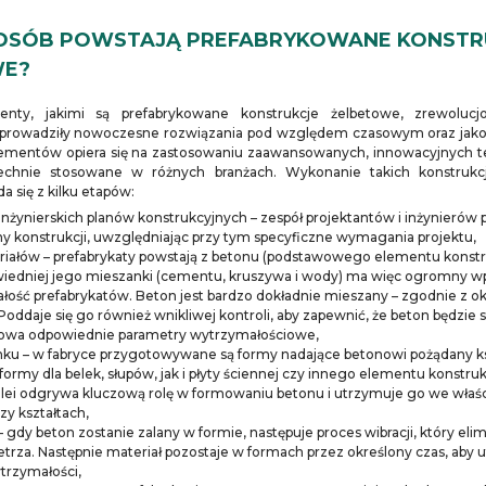
POSÓB POWSTAJĄ PREFABRYKOWANE KONSTR
WE?
enty, jakimi są prefabrykowane konstrukcje żelbetowe, zrewolucjo
prowadziły nowoczesne rozwiązania pod względem czasowym oraz jak
lementów opiera się na zastosowaniu zaawansowanych, innowacyjnych te
chnie stosowane w różnych branżach. Wykonanie takich konstrukcj
da się z kilku etapów:
inżynierskich planów konstrukcyjnych – zespół projektantów i inżynierów
ny konstrukcji, uwzględniając przy tym specyficzne wymagania projektu,
iałów – prefabrykaty powstają z betonu (podstawowego elementu konstr
edniej jego mieszanki (cementu, kruszywa i wody) ma więc ogromny wp
łość prefabrykatów. Beton jest bardzo dokładnie mieszany – zgodnie z o
Poddaje się go również wnikliwej kontroli, aby zapewnić, że beton będzie 
howa odpowiednie parametry wytrzymałościowe,
unku – w fabryce przygotowywane są formy nadające betonowi pożądany ks
ormy dla belek, słupów, jak i płyty ściennej czy innego elementu konstru
olei odgrywa kluczową rolę w formowaniu betonu i utrzymuje go we właś
zy kształtach,
 gdy beton zostanie zalany w formie, następuje proces wibracji, który eli
trza. Następnie materiał pozostaje w formach przez określony czas, aby u
trzymałości,