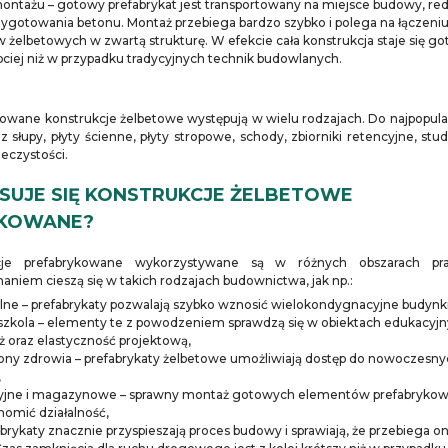
 montażu – gotowy prefabrykat jest transportowany na miejsce budowy, re
zygotowania betonu. Montaż przebiega bardzo szybko i polega na łączeni
 żelbetowych w zwartą strukturę. W efekcie cała konstrukcja staje się g
bciej niż w przypadku tradycyjnych technik budowlanych.
kowane konstrukcje żelbetowe występują w wielu rodzajach. Do najpopular
raz słupy, płyty ścienne, płyty stropowe, schody, zbiorniki retencyjne, stu
ieczystości.
SUJE SIĘ KONSTRUKCJE ŻELBETOWE
YKOWANE?
cje prefabrykowane wykorzystywane są w różnych obszarach pr
niem cieszą się w takich rodzajach budownictwa, jak np.:
alne – prefabrykaty pozwalają szybko wznosić wielokondygnacyjne budynki
dszkola – elementy te z powodzeniem sprawdzą się w obiektach edukacyjn
ż oraz elastyczność projektową,
ony zdrowia – prefabrykaty żelbetowe umożliwiają dostęp do nowoczesn
,
cyjne i magazynowe – sprawny montaż gotowych elementów prefabryko
homić działalność,
brykaty znacznie przyspieszają proces budowy i sprawiają, że przebiega on