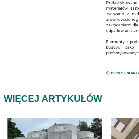
Prefabrykowane k
materiałów zas
związane z nad
zrównoważonego
zakłóceniami dla 
odpadów oraz zm
Elementy z prefa
budów. Jako 
prefabrykowanych
POPRZEDNI ART
WIĘCEJ ARTYKUŁÓW