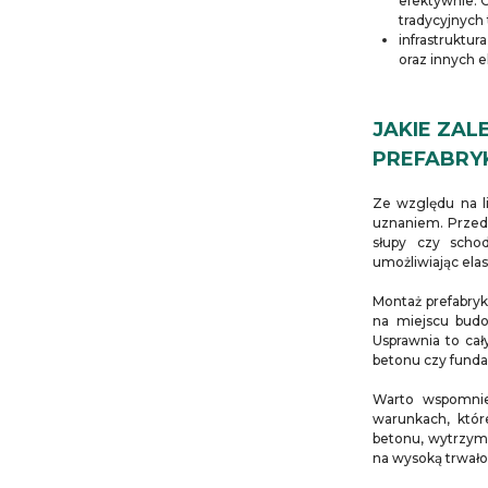
efektywnie. 
tradycyjnych
infrastruktur
oraz innych e
JAKIE ZA
PREFABR
Ze względu na li
uznaniem. Przede
słupy czy scho
umożliwiając el
Montaż prefabry
na miejscu budo
Usprawnia to cał
betonu czy fund
Warto wspomnie
warunkach, któr
betonu, wytrzym
na wysoką trwałoś