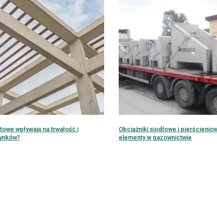
etowe wpływają na trwałość i
Obciążniki siodłowe i pierścieni
dynków?
elementy w gazownictwie