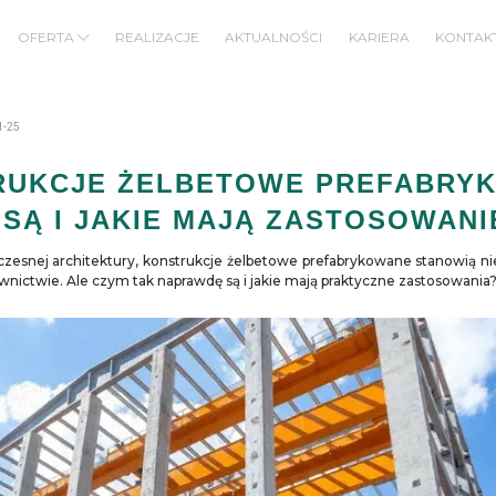
OFERTA
REALIZACJE
AKTUALNOŚCI
KARIERA
KONTAK
BUDOWNICTWO MIESZKANIOWE/BIUROWE
BUDOWNICTWO PRZEMYSŁOWE/KUBATUROWE
I JAKIE MAJĄ ZASTOSOWANIE?
1-25
RUKCJE ŻELBETOWE PREFABRY
 SĄ I JAKIE MAJĄ ZASTOSOWANI
zesnej architektury, konstrukcje żelbetowe prefabrykowane stanowią n
wnictwie. Ale czym tak naprawdę są i jakie mają praktyczne zastosowania