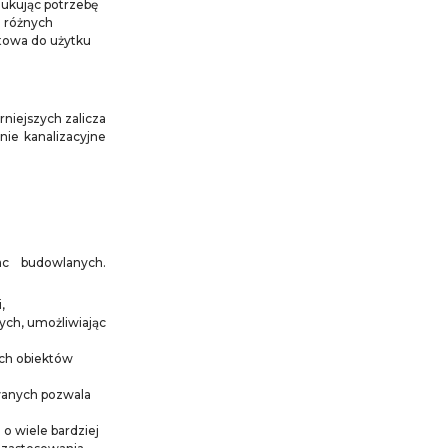
dukując potrzebę
u różnych
otowa do użytku
niejszych zalicza
dnie kanalizacyjne
ac budowlanych.
,
ych, umożliwiając
ych obiektów
wanych pozwala
 o wiele bardziej