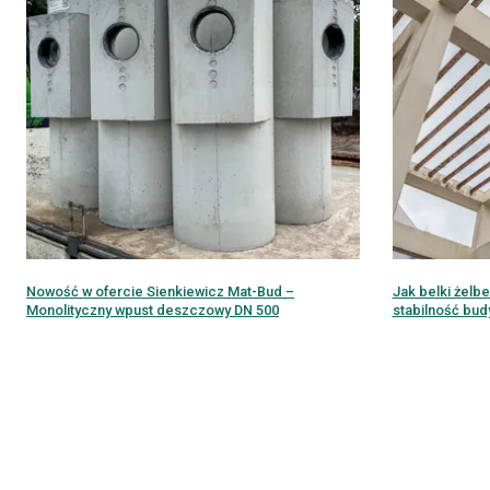
Nowość w ofercie Sienkiewicz Mat-Bud –
Jak belki żelb
Monolityczny wpust deszczowy DN 500
stabilność bu