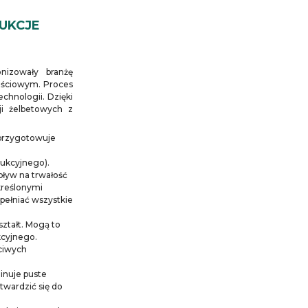
UKCJE
nizowały branżę
ościowym. Proces
chnologii. Dzięki
i żelbetowych z
 przygotowuje
ukcyjnego).
ływ na trwałość
kreślonymi
spełniać wszystkie
ztałt. Mogą to
kcyjnego.
ciwych
minuje puste
twardzić się do