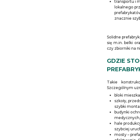
transportu i
lokalnego pr
prefabrykatów
znacznie szy
Solidne prefabry
się m.in. belki o
czy zbiorniki na n
GDZIE STO
PREFABR
Takie konstruk
Szczególnym uzna
bloki mieszk
szkoły, prze
szybki monta
budynki ochr
medycznych
hale produk
szybciej uruc
mosty – prefa