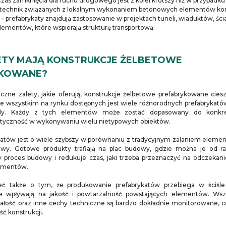
Czas zamknięcia dla ruchu drogowego jest z kolei krótszy niż w przypadk
 technik związanych z lokalnym wykonaniem betonowych elementów kon
a – prefabrykaty znajdują zastosowanie w projektach tuneli, wiaduktów, ś
lementów, które wspierają strukturę transportową.
LETY MAJĄ KONSTRUKCJE ŻELBETOWE
YKOWANE?
czne zalety, jakie oferują, konstrukcje żelbetowe prefabrykowane ci
 wszystkim na rynku dostępnych jest wiele różnorodnych prefabrykatów, 
dy. Każdy z tych elementów może zostać dopasowany do konkre
astyczność w wykonywaniu wielu nietypowych obiektów.
katów jest o wiele szybszy w porównaniu z tradycyjnym zalaniem elem
wy. Gotowe produkty trafiają na plac budowy, gdzie można je od 
y proces budowy i redukuje czas, jaki trzeba przeznaczyć na odczekan
amentów.
ć także o tym, że produkowanie prefabrykatów przebiega w ściśle
e wpływają na jakość i powtarzalność powstających elementów. Wsz
ałość oraz inne cechy techniczne są bardzo dokładnie monitorowane, c
ć konstrukcji.