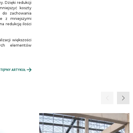
. Dzięki redukcji
niejszyć koszty
ę do zachowania
ne z mniejszymi
na redukcję ilości
izacji większości
ych elementów
TĘPNY ARTYKUŁ