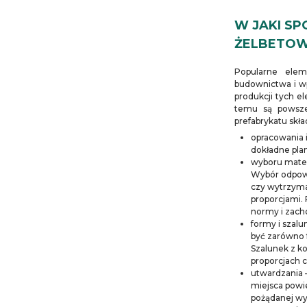
W JAKI S
ŻELBETO
Popularne elem
budownictwa i w
produkcji tych e
temu są powsze
prefabrykatu skła
opracowania 
dokładne pla
wyboru mater
Wybór odpowi
czy wytrzyma
proporcjami. 
normy i zac
formy i szal
być zarówno f
Szalunek z k
proporcjach c
utwardzania –
miejsca powie
pożądanej wy