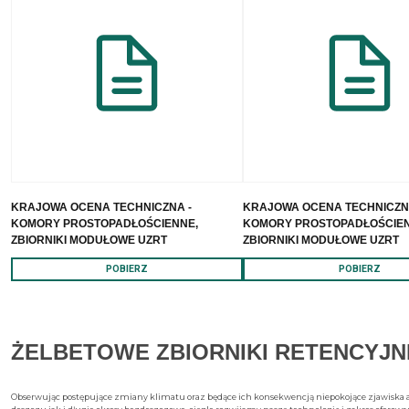
KRAJOWA OCENA TECHNICZNA -
KRAJOWA OCENA TECHNICZN
KOMORY PROSTOPADŁOŚCIENNE,
KOMORY PROSTOPADŁOŚCIEN
ZBIORNIKI MODUŁOWE UZRT
ZBIORNIKI MODUŁOWE UZRT
POBIERZ
POBIERZ
ŻELBETOWE ZBIORNIKI RETENCYJN
Obserwując postępujące zmiany klimatu oraz będące ich konsekwencją niepokojące zjawiska 