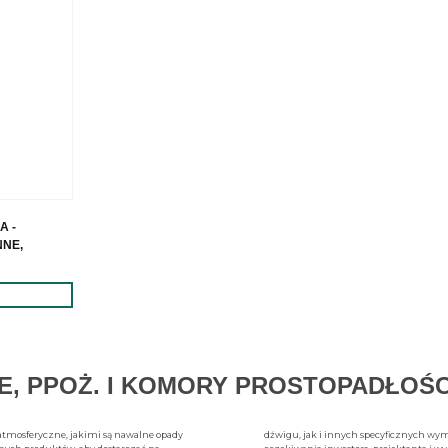
A -
NE,
E, PPOŻ. I KOMORY PROSTOPADŁOŚ
atmosferyczne, jakimi są nawalne opady
dźwigu, jak i innych specyficznych wym