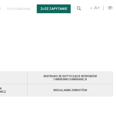
A+
|
A
T
DO POBRANIA
ZŁÓŻ ZAPYTANIE
Płyty peronowe z odkrytym kruszywem
ELEMENTY UZUPEŁNIAJĄCE/NIETYPOWE
INSTRUKCJE DOTYCZĄCE WYROBÓW
I WARUNKI GWARANCJI
W
REGULAMIN ZWROTÓW
WICZ