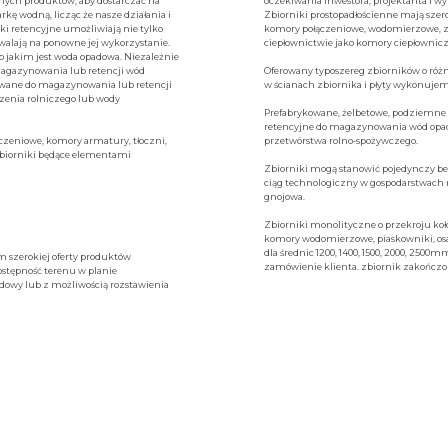
anych produktów, aby dostarczać na
oczekiwania inwestora, projektanta i wy
ę wodną, licząc że nasze działania i
Zbiorniki prostopadłościenne mają szero
ki retencyjne umożliwiają nie tylko
komory połączeniowe, wodomierzowe, zb
walają na ponowne jej wykorzystanie.
ciepłownictwie jako komory ciepłownic
b jakim jest woda opadowa. Niezależnie
agazynowania lub retencji wód
Oferowany typoszereg zbiorników o r
tywane do magazynowania lub retencji
w ścianach zbiornika i płyty wykonuje
zenia rolniczego lub wody
Prefabrykowane, żelbetowe, podziemne zb
retencyjne do magazynowania wód opado
czeniowe, komory armatury, tłoczni,
przetwórstwa rolno-spożywczego.
zbiorniki będące elementami
Zbiorniki mogą stanowić pojedynczy be
ciąg technologiczny w gospodarstwach 
gnojowa.
Zbiorniki monolityczne o przekroju ko
komory wodomierzowe, piaskowniki, osa
dla średnic 1200, 1400, 1500, 2000, 25
m szerokiej oferty produktów
zamówienie klienta. zbiornik zakończo
ostępność terenu w planie
dowy lub z możliwością rozstawienia