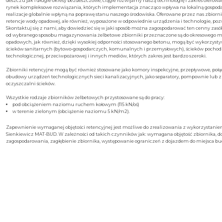
deszczu jak i długie okresy bezdeszczowe, ciągle rozwijamy naszą technologię i zakres oferow
rynek kompleksowe rozwiązania, których implementacja znacząco wpływa na lokalną gospodark
realizacje globalnie wpłyną na poprawę stanu naszego środowiska. Oferowane przez nas zbiorni
retencje wody opadowej, ale również, wyposażone w odpowiednie urządzenia i technologie, poz
Skontaktuj się z nami, aby dowiedzieć się w jaki sposób można zagospodarować ten cenny zasó
od wybranego sposobu magazynowania żelbetowe zbiorniki przeznaczone są do okresowego m
opadowych, jak również, dzięki wysokiej odporności stosowanego betonu, mogą być wykorzys
ścieków sanitarnych (bytowo-gospodarczych, komunalnych i przemysłowych), ścieków pochod
technologicznej, przeciwpożarowej i innych mediów, których zakres jest bardzo szeroki.
Zbiorniki retencyjne mogą być również stosowane jako komory inspekcyjne, przepływowe, połą
obudowy urządzeń technologicznych sieci kanalizacyjnych, jako separatory, pompownie lub 
oczyszczalni ścieków.
Wszystkie rodzaje zbiorników żelbetowych przystosowane są do pracy:
pod obciążeniem naziomu ruchem kołowym (115 kN/oś)
w terenie zielonym (obciążenie naziomu 5 kN/m2).
Zapewnienie wymaganej objętości retencyjnej jest możliwe do zrealizowania z wykorzystanie
Sienkiewicz MAT-BUD. W zależności od takich czynników jak: wymagana objętość zbiornika, d
zagospodarowania, zagłębienie zbiornika, występowanie ograniczeń z dojazdem do miejsca bu