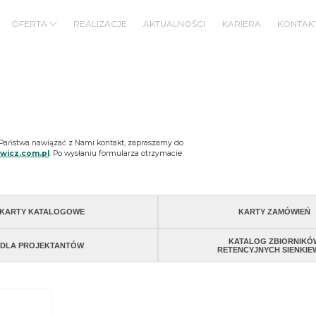
OFERTA
REALIZACJE
AKTUALNOŚCI
KARIERA
KONTAK
BUDOWNICTWO MIESZKANIOWE/BIUROWE
BUDOWNICTWO PRZEMYSŁOWE/KUBATUROWE
ą Państwa nawiązać z Nami kontakt, zapraszamy do
wicz.com.pl
. Po wysłaniu formularza otrzymacie
KARTY KATALOGOWE
KARTY ZAMÓWIEŃ
KATALOG ZBIORNIKÓ
DLA PROJEKTANTÓW
RETENCYJNYCH SIENKIE