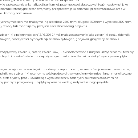
konawcy, a na etapie użytkowania również eksploatatora.
kie zastosowanie w kanalizacji sanitarnej, przemysłowej, deszczowej i ogólnospławnej jako
iorniki retencyjne betonowe, wloty przepustów, jako zbiorniki przeciwpożarowe, oraz w
ze i komory pomiarowe.
óżnych wymiarach ma maksymalną szerokość 2500 mm, długość 4500mm i wysokość 2100 mm.
my otwory lub montujemy przejścia szczelne według projektu.
iorniki o pojemnościach 12, 16, 20 i 24m3 mają zastosowanie jako zbiorniki ppoż., zbiorniki
wych, nieczystości płynnych np. ścieków bytowych, gnojówki, gnojowicy, ścieków z
zodpływowy zbiornik, baterię zbiorników, lub współpracować z innymi urządzeniami, tworząc
rolnych i przetwórstwie rolno-spożywczym. nad zbiornikami może być wykonywana płyta
łowym mają zastosowanie jako obudowy przepompowni, separatorów, jako szamba szczelne,
dniki oraz zbiorniki retencyjne wód opadowych. wykonujemy dennice i kręgi monolityczne
00mm. prefabrykaty produkowane są o wysokościach w podanych zakresach co 100mm na
ny jest płytą pokrywową lub płytą wykonaną według indywidualnego projektu.