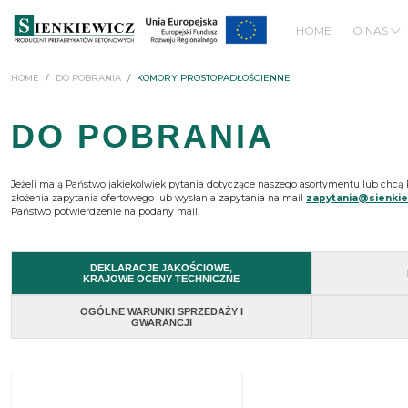
HOME
O NAS
Studnie TR1 łączone na uszczelkę
Studnie zapuszczane z nożem tnącym
Studnie dla kanalizacji podciśnieniowej
ZBIORNIKI RETENCYJNE I PRZECIWPOŻAROWE
Baterie komór prostopadłościennych
HOME
DO POBRANIA
KOMORY PROSTOPADŁOŚCIENNE
DO POBRANIA
Jeżeli mają Państwo jakiekolwiek pytania dotyczące naszego asortymentu lub chc
złożenia zapytania ofertowego lub wysłania zapytania na mail
zapytania@sienkie
Państwo potwierdzenie na podany mail.
DEKLARACJE JAKOŚCIOWE,
KRAJOWE OCENY TECHNICZNE
OGÓLNE WARUNKI SPRZEDAŻY I
GWARANCJI