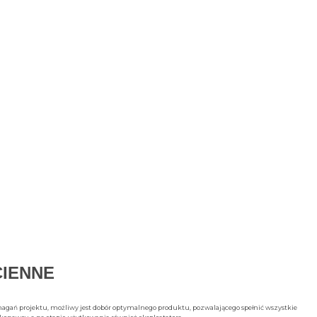
CIENNE
agań projektu, możliwy jest dobór optymalnego produktu, pozwalającego spełnić wszystkie